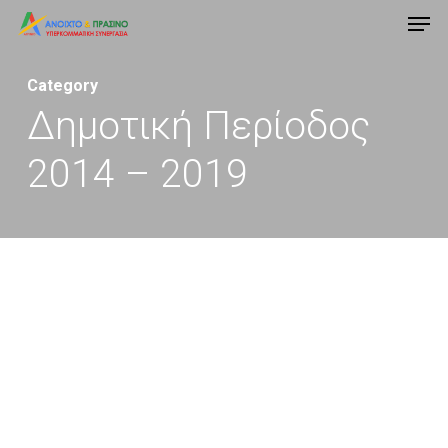
Men
Skip
to
Close
main
Category
Menu
content
Δημοτική Περίοδος
2014 – 2019