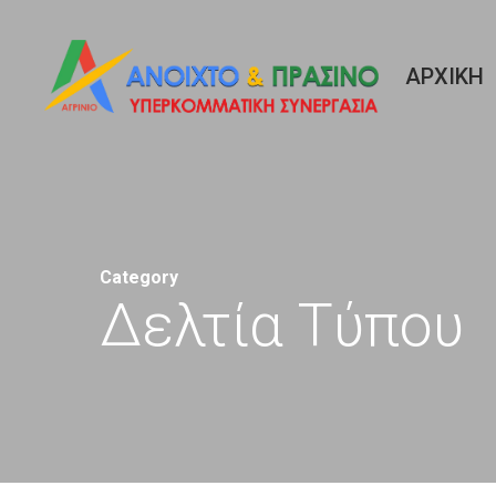
Skip
to
ΑΡΧΙΚΉ
main
content
Category
Δελτία Τύπου