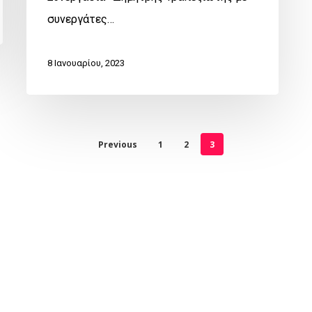
συνεργάτες…
8 Ιανουαρίου, 2023
Previous
1
2
3
twitter
facebook
google-
yelp
plus